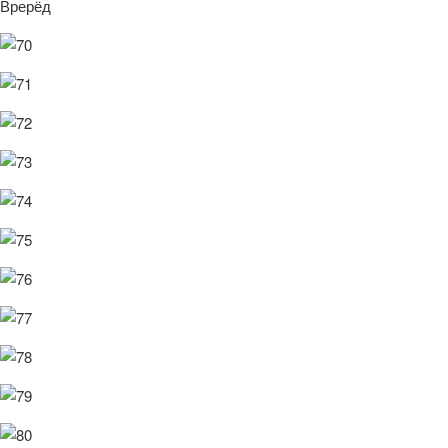
Врерёд